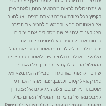
עם סיור זה האוטובוס הדו קומתי מקיף את כל מה
שאתם יכולים לראות מהמושב הנוח, ולאחר מכן
לקפוץ בכל נקודת עצירה שאתם רוצים. ואז לחזור
אל האוטובוס הבא, ולהמשיך להכיר את הבירה
הקטלאנית. עם שלושה מסלולים אתם יכולים
לכסות את כל העיר ולא לפספס כלום. אתם
יכולים לבחור לא לרדת מהאוטובוס ולראות הכל
מלמעלה או לרדת ולחזור שוב לאוטובוס התיירים.
המסלול הכחול לוקח אתכם דרך כל האתרים
שחובה לראות, כגון סגרדה פמיליה המתנשא ואל
פארק גואל קסום. וכמובן, עבור אוהדי הכדורגל
אוטובוס תיירים בברצלונה מגיע גם אל אצטדיון
קאמפ נואו של ברצלונה. המסלול האדום כולל
מקומות רומנטיים בפארק דה לה סיוטאדלה (Parc