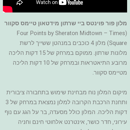
מלון פור פוינטס ביי שרתון מידטאון טיימס סקוור
(Four Points by Sheraton Midtown – Times
Square) מלון 4 כוכבים במנהטן ששייך לרשת
מלונות שרתון. ממוקם במרחק של 15 דקות הליכה
מרובע התיאטראות ובמרחק של 10 דקות הליכה
מטיימס סקוור.
מיקום המלון נוח מבחינת שימוש בתחבורה ציבורית
ותחנת הרכבת הקרובה למלון נמצאת במרחק של 3
דקות הליכה.
המלון כולל מסעדה, בר על הגג עם נוף
עירוני, חדר כושר, אינטרנט אלחוטי חינם וחניה