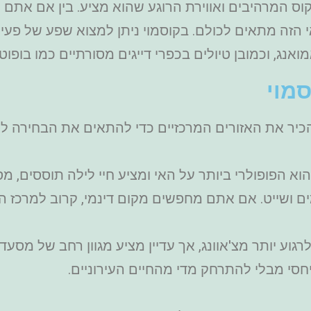
וקוס המרהיבים ואווירת הרוגע שהוא מציע. בין אם אתם
הזה מתאים לכולם. בקוסמוי ניתן למצוא שפע של פעילו
אנג, וכמובן טיולים בכפרי דייגים מסורתיים כמו בופוט.
סמוי
כיר את האזורים המרכזיים כדי להתאים את הבחירה לס
Chaweng Beac) – אזור זה הוא הפופולרי ביותר על האי ומציע חיי לילה 
ים ושייט. אם אתם מחפשים מקום דינמי, קרוב למרכז הענ
Lam) – למאי נחשב לרגוע יותר מצ'אוונג, אך עדיין מציע מגוון רחב
חסי מבלי להתרחק מדי מהחיים העירוניים.