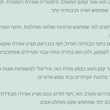
ר הדייגים בופוט הוא אזור קסום המשלב היסטוריה ואווירה רומנטי
 שמחפש חוויה תרבותית יותר.
וף מאה נאם מתאים למי שמחפש פרטיות ושלווה מוחלטת. החוף 
(Bang Rak Beach) – ידוע גם כחוף הבודהה הגדול, חוף בנג ראק מציע א
קופנגן, ולכן הוא בחירה נוחה עבור מטיילים שמתכנני
ג מון (Choeng Mon Beach) – אזור קטן ורגוע בצפון מזרח האי, אידיאלי 
לונות יוקרתיים ובתי נופש פרטיים.
ינג נאם (Taling Ngam Beach) – בדרום-מערב האי, חוף תלינג נאם מציע אוו
לם למי שמחפש שקט מוחלט וטבע.