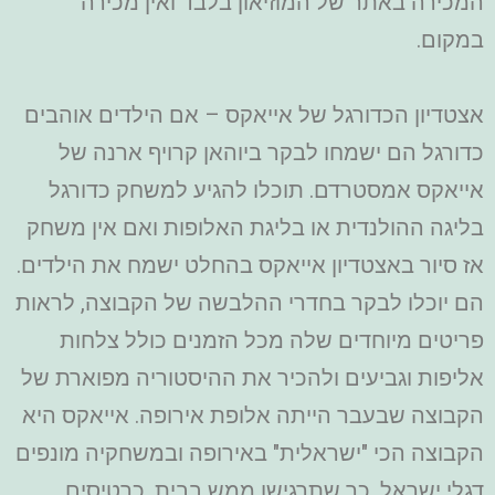
המכירה באתר של המוזיאון בלבד ואין מכירה
במקום.
אצטדיון הכדורגל של אייאקס – אם הילדים אוהבים
כדורגל הם ישמחו לבקר ביוהאן קרויף ארנה של
אייאקס אמסטרדם. תוכלו להגיע למשחק כדורגל
בליגה ההולנדית או בליגת האלופות ואם אין משחק
אז סיור באצטדיון אייאקס בהחלט ישמח את הילדים.
הם יוכלו לבקר בחדרי ההלבשה של הקבוצה, לראות
פריטים מיוחדים שלה מכל הזמנים כולל צלחות
אליפות וגביעים ולהכיר את ההיסטוריה מפוארת של
הקבוצה שבעבר הייתה אלופת אירופה. אייאקס היא
הקבוצה הכי "ישראלית" באירופה ובמשחקיה מונפים
דגלי ישראל, כך שתרגישו ממש בבית. כרטיסים