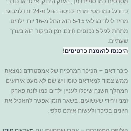
מסרטים כמו ספיידרמן , הענק הירוק, אי טי או כוכבי
כדורגל כמו מסי. מחיר כניסה החל מ-24 יורו למבוגר.
מחיר לילד בגילאי 5-15 הוא החל מ-16 יורו. ילדים
מתחת לגיל 5 נכנסים חינם. זמן הביקור הוא בערך
שעתיים.
היכנסו להזמנת כרטיסים!
כיכר דאם – הכיכר המרכזית של אמסטרדם נמצאת
ממש צמוד למאדאם טוסו ויש שם לא מעט אירועים
המהלך השנה שיכלו לעניין ילדים כמו לונה פארק
זמני וירידי שעשועים. בשאר הזמן אפשר להאכיל את
היונים בכיכר ולעשות איתם סלפי.
הצ'יפס המפורסם – אחרי שתסיימו עם
מאדאם טוסו