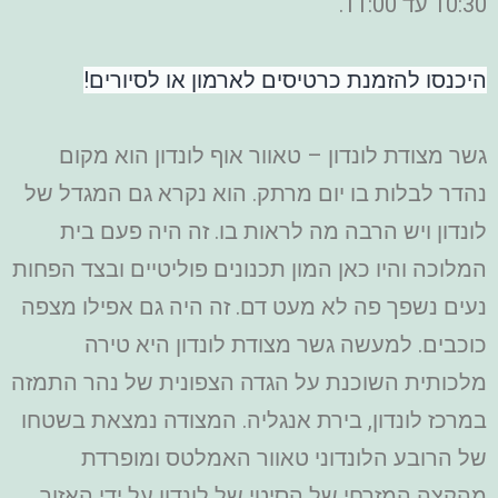
10:30 עד 11:00.
היכנסו להזמנת כרטיסים לארמון או לסיורים!
גשר מצודת לונדון – טאוור אוף לונדון הוא מקום
נהדר לבלות בו יום מרתק. הוא נקרא גם המגדל של
לונדון ויש הרבה מה לראות בו. זה היה פעם בית
המלוכה והיו כאן המון תכנונים פוליטיים ובצד הפחות
נעים נשפך פה לא מעט דם. זה היה גם אפילו מצפה
כוכבים. למעשה גשר מצודת לונדון היא טירה
מלכותית השוכנת על הגדה הצפונית של נהר התמזה
במרכז לונדון, בירת אנגליה. המצודה נמצאת בשטחו
של הרובע הלונדוני טאוור האמלטס ומופרדת
מהקצה המזרחי של הסיטי של לונדון על ידי האזור