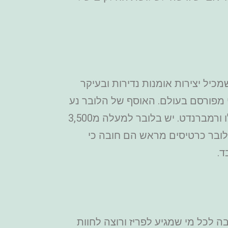
כיל יצירות אומנות נדירות ובעיקר
י מפורסם בעולם. האוסף של הלובר נע
בין עתיקות מסופוטמית, מצרית ויונית ועד יצירות מופת של אמנים דגולים כגון דה וינצ'י, מיכלאנג'לו ורמברנדט. יש בלובר למעלה מ3,500
הלובר כרטיסים מראש הם חובה כי
לכל מי שמגיע לפריז ורוצה לחוות