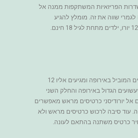
שדרות הפריזאיות המשתקפות ממנה אל
 כדי להגיע למעלה תצטרכו לעלות 284 מדרגות אבל זה לגמרי שווה את זה. מומלץ להגיע
לקראת השקיעה כדי להנות מהנוף גם באור יום וגם בלילה. מחיר כניסה החל מ-12 יורו, ילדים מתחת לגיל 18 חינם.
הוא פארק השעשועים המוביל באירופה ומגיעים אליו 12
שועים הגדול באירופה והחלק השני
מבוסס על אולפני וולט דיסני MGM. כאשר אתם מגיעים אל יורודיסני כרטיסים מראש מאפשרים
רקציות בפארק המבוקש באירופה. עוד סיבה לרכוש כרטיסים מראש ולא
חיר כרטיס משתנה בהתאם לעונה.