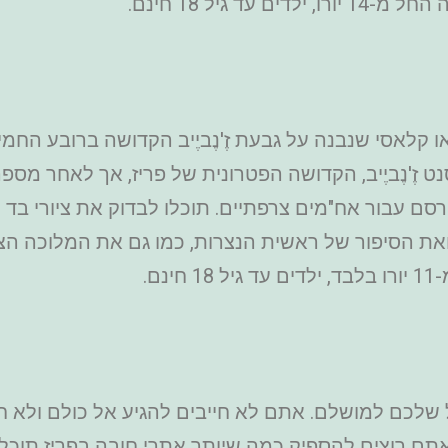
ד גיל 18 חינם.
ו קלאסי שנבנה על גבעת זֶ'נֶביֶיב הקדושה ברובע החמי
ט זֶ'נֶביֶיב, הקדושה הפטרונית של פריז, אך לאחר מס
ורסם עבור אח"מים צרפתיים. תוכלו לבדוק את ציורי ב
 ואת הסיפור של ראשית הנצרות, כמו גם את המלוכה ה
ם.
ל שלכם למושלם. אתם לא חייבים להגיע אל כולם ולא ח
תם רוצים להספיק כמה שיותר אתרי חובה בפריז תוכל