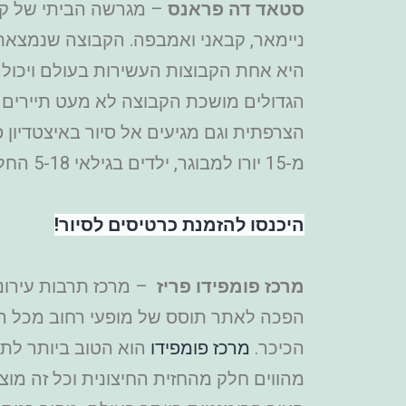
סטאד
דה פראנס
– מגרשה הביתי של קבו
ניימאר, קבאני ואמבפה. הקבוצה שנמצאת 
היא אחת הקבוצות העשירות בעולם ויכול
הגדולים מושכת הקבוצה לא מעט תיירים 
הצרפתית וגם מגיעים אל סיור באיצטדיון פר
מ-15 יורו למבוגר, ילדים בגילאי 5-18 החל מ-10 יורו. הסיור לא מתאים לילדים מתחת לגיל 5.
היכנסו להזמנת כרטיסים לסיור!
מרכז פומפידו פריז
– מרכז תרבות עירוני
הפכה לאתר תוסס של מופעי רחוב מכל הסו
הכיכר.
מרכז פומפידו
הוא הטוב ביותר לתא
מהווים חלק מהחזית החיצונית וכל זה מוצ