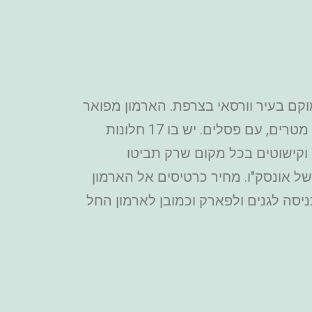
רי של מלכי צרפת בסוף המאה ה-17 ובמאה ה-18 והיה ממוקם בעיר וורסאי בצרפת. הארמון מפואר
מאוד ויש בו יותר מ-1,200 קמינים. השפע הזה בולט ביותר בגלריה דה גלאסס, אולם נשפים בן 75 מטרים, עם פסלים. יש בו 17 חלונות
נים מרהיבים וקישוטים בכל מקום שרק תביטו
ל אונסק"ו. מחיר כרטיסים אל הארמון
טיס כולל סיור עם מדריך, כניסה לגנים ולפארק וכמובן לארמון החל