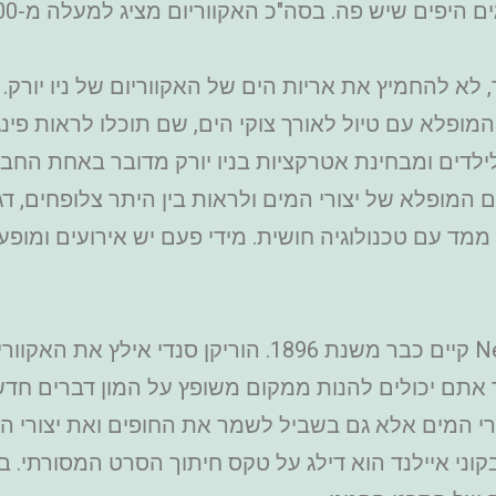
ה. בסה"כ האקווריום מציג למעלה מ-8000 מינים של דגים ויצורי ים.
 לא להחמיץ את אריות הים של האקווריום של ניו יורק.
ופלא עם טיול לאורך צוקי הים, שם תוכלו לראות פינגו
ת לילדים ומבחינת אטרקציות בניו יורק מדובר באחת הח
מופלא של יצורי המים ולראות בין היתר צלופחים, דגי ל
לב סרט תלת ממד עם טכנולוגיה חושית. מידי פעם יש אירועים 
פתחו מחדש בתחילת קיץ 2018, כך אתם יכולים להנות ממקום משופץ על המון 
רי המים אלא גם בשביל לשמר את החופים ואת יצורי המ
י איילנד הוא דילג על טקס חיתוך הסרט המסורתי. במקו