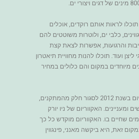
 תוכלו לראות אותם רוקדים, אוכלים
וינים, כלבי ים, ולוטרות משוטטים להם
ביבות והרגועות, אפשרות לצאת קצת
יצן ועוד. תוכלו להנות מחוויית תיאטרון
ומופעים מיוחדים במקום והם כלולים במחיר
האקווריום של ניו יורק New York Aquarium קיים כבר משנת 1896. הוריקן סנדי אילץ את האקווריום בשנת 2012 לסגור חלק מהמתקנים,
דברים חדשים ומעניינים. האקווריום של ניו יורק
ים שחיים בו. האקווריום מוקדש כל כך
ם זאת, היא ביקשה מאנני, פינגווין