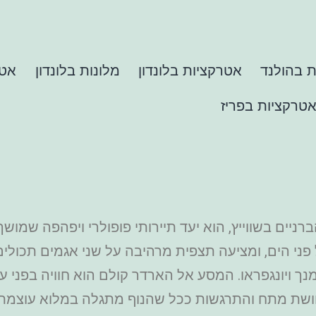
 בהולנד
אטרקציות בלונדון
מלונות בלונדון
אטר
טרקציות בפריז
יים בשווייץ, הוא יעד תיירותי פופולרי ויפהפה שמושך
ל כ-1,322 מטרים מעל פני הים, ומציעה תצפית מרהיבה על שני אגמים
נך ויונגפראו. המסע אל הארדר קולם הוא חוויה בפני ע
שת מתח והתרגשות ככל שהנוף מתגלה במלוא עוצמתו