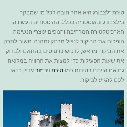
טירת זלצבורג היא אתר חובה לכל מי שמבקר
בזלצבורג ובאוסטריה בכלל. ההיסטוריה העשירה,
הארכיטקטורה המרהיבה והנופים עוצרי הנשימה
הופכים את הביקור לטיול מרתק ומהנה. חשוב לתכנן
את הביקור מראש, לרכוש כרטיסים בהתאם ולבדוק
את שעות הפעילות כדי למצות את החוויה במלואה.
גם אם הייתם בטירות כמו
טירת וינדזור
עדיין כדאי
לכם להגיע לביקור.