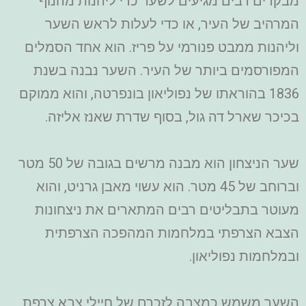
מבקרים רבים מגיעים לשער כדי ליהנות מהנוף
המרהיב של העיר, או כדי לעלות לראש השער
וליהנות ממבט פנורמי על פריז.
הוא אחד הסמלים
המפורסמים ביותר של העיר. השער נבנה בשנת
1836 בהוראתו של נפוליאון בונפרטה, והוא ממוקם
בכיכר שארל דה גול, בסוף שדרת שאנז אליזה.
שער הניצחון הוא מבנה מרשים בגובה של 50 מטר
וברוחב של 45 מטר. הוא עשוי מאבן גרניט, והוא
מעוטר בתבליטים רבים המתארים את ניצחונות
הצבא הצרפתי במלחמות המהפכה הצרפתית
ובמלחמות נפוליאון.
השער משמש כמצבה לזכרם של חיילי צבא צרפת