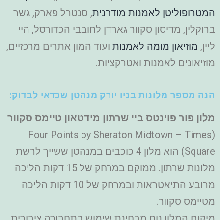
המטרופוליטן לאמנות מודרנית
, סנטרל פארק, גשר
ברוקלין, מדיסון סקוור גארדן לחובבי הכדורסל, היי
ליין,
מוזיאון מומה לאמנות
ועוד המון אתרים מרכזיים,
מוזיאונים לאמנות ואטרקציות.
הנה מספר מלונות בניו יורק מנהטן שכדאי לבדוק:
מלון פור פוינטס ביי שרתון מידטאון טיימס סקוור
(Four Points by Sheraton Midtown – Times
Square) הוא מלון 4 כוכבים במנהטן ששייך לרשת
מלונות שרתון. ממוקם במרחק של 15 דקות הליכה
מרובע התיאטראות ובמרחק של 10 דקות הליכה
מטיימס סקוור.
מיקום המלון נוח מבחינת שימוש בתחבורה ציבורית