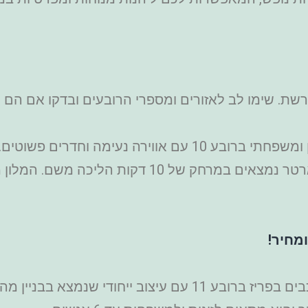
רשת. שימו לב לאזורים ומספרי הרובעים ובדקו אם הם
– מלון 2 כוכבים בפריז קטן ומשפחתי ברובע 10 עם אוו
ותחנת המטרו. מולן רוז' פריז ורובע מונמארטר נמצאים
מחיר!