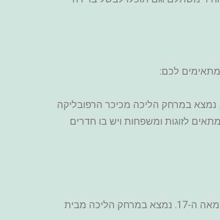
 מתאימים לכם:
ירה נעימה וחדרים פשוטים. נמצא במרחק הליכה מכיכר הרפובליקה
 במרחק של 10 דקות הליכה משם. המלון מתאים לזוגות ומשפחות ויש בו חדרים
– מלון בוטיק קטן 4 כוכבים בפריז ברובע 11 עם עיצוב ייחודי שנמצא בבניין מהמאה ה-17. נמצא במרחק הליכה מבית