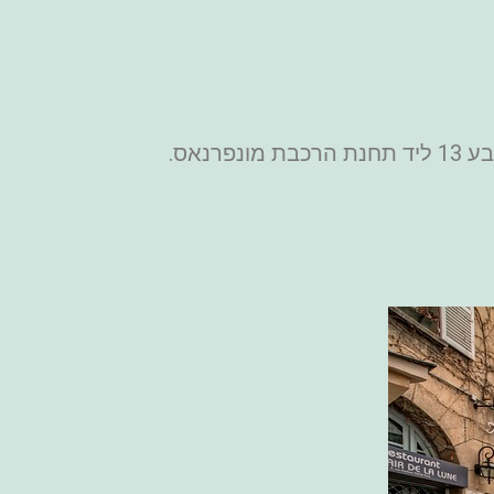
– מלון 3 כוכבים פשוט ונקי עם מחירים נוחים. ממוקם ברובע 13 ליד תחנת הרכבת מונפרנאס.