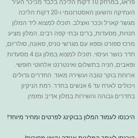
פראג, במרחק 10 דקות הליכה בלבד מכיכר העיר
העתיקה והשעון האסטרונומי ו-20 דקות הליכה
מגשר קארל וככר ואצלב. תוכלו למצוא ליד המלון
חנויות, מסעדות, ברים ובתי קפה רבים. המלון מציע
מרכז ספורט וספא עם מגרשי טניס, סאונה, סולריום,
חדר כושר ועיסוי. תוכלו למצוא במלון גם 4 מסעדות
ופאבים, חניה בתשלום ואינטרנט אלחוטי חופשי.
ארוחת בוקר טובה ועשירה מאוד. החדרים גדולים
ויכולים לארח עד 6 אנשים בחדר. רמת הניקיון
בחדרים גבוהה והשירות במלון אדיב ומזמין.
היכנסו לעמוד המלון בבוקינג לפרטים ומחיר מיוחד!
היכנסו לאתר המלונות אגודה והשוו מחירים!