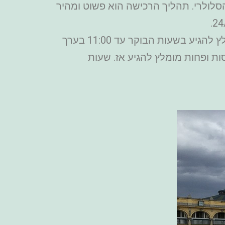
סלולרי. תהליך הרכישה הוא פשוט ומהיר
שעות פתיחה או פעילות של מרחצאות סצ'ני הן ימים ראשון עד שבת בין השעות 9:00-22:00. מומלץ להגיע בשעות הבוקר עד 11:00 בערך
ן בדרך כלל עמוסות ופחות מומלץ להגיע אז. שעות