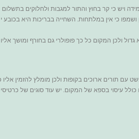
דה ויש כי קר בחוץ והתור למגבות ולחלוקים בתשלום 
שמפו כי אין במלתחות. השחייה בבריכות היא בכובע י
גדול ולכן המקום כל כך פופולרי גם בחורף ומושך אלי
 עם תורים ארוכים בקופות ולכן מומלץ להזמין אליו כ
 החל מ-24 יורו כולל לוקר או 49 יורו כולל עיסוי בספא של המקום. יש עוד 