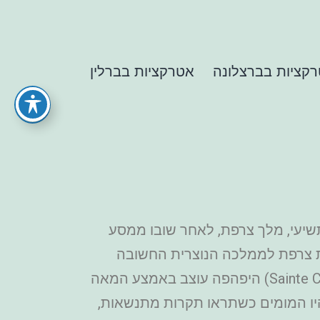
קציות בברצלונה
אטרקציות בברלין
שיעי, מלך צרפת, לאחר שובו ממסע
את צרפת לממלכה הנוצרית החשובה
בזמנה. ב-1297, העניקה הכנסייה ללואי התשיעי מעמד של קדוש נוצרי. סנט שאפל פריז (Sainte Chapelle) היפהפה עוצב באמצע המאה
 תהיו המומים כשתראו תקרות מתנשאות,