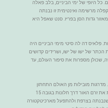
 כל היופי של ימי הביניים, בלב פאלה
ה (Palais de la Cité) בפריז. המבנה ממוקם על האילה דה לה סיטה (Île de la Cité), וקפלה מרשימה ואינטימית זו נבנתה
של אונסק"ו כחלק מאזור גדות הסן בפריז. סנט שאפל היא
 פוליטיות. פלאיס דה לה סיטי מימי הביניים היה
סטוריה כאן בעקבות הכתר של ישו של ישו, ושרידים קדושים
1,113 סצנות מהברית הישנה והחדשה, שכולן מספרות את סיפור העולם, עד
. מדרגות מובילות מן האולם התחתון
לעליון כאשר רצפת האולם התחתון עשויה ממצבות לקברים שמתחת לה. אין דבר יפה כמו לראות את זרם האור דרך חלונות בגובה 15
 שנבנתה בצרפת ולהתפעל מארכיטקטורה