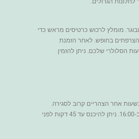
ל הוא החל מ-11.5 יורו, ילדים מתחת לגיל 18 חינם בליווי מבוגר. מומלץ לרכוש כרטיסים מראש כדי
ם הצרפתים בחופש. לאחר הזמנת
ות הסלולרי שלכם. ניתן להזמין
09:00-1, שישי סגור. מומלץ להגיע בשעות אחר הצהריים קרוב לסגירה.
בחודשים אפריל עד ספטמבר הכנסייה פתוחה עד 19:00. בשבוע האחרון של דצמבר היא נסגרת ב-16:00. ניתן להיכנס עד 45 דקות לפני