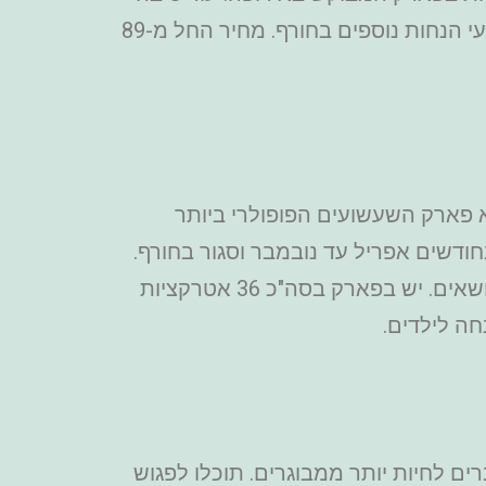
לרכוש כרטיסים מראש ולא בקופה היא שהכרטיסים באינטרנט יותר זולים מאשר בקופה ויש מבצעי הנחות נוספים בחורף. מחיר החל מ-89
 פארק השעשועים הפופולרי ביותר
ודשים אפריל עד נובמבר וסגור בחורף.
יש בפארק מלא חוויות לילדים ולמתבגרים והוא מחולק לאזורים שמתאימים לגילאים שונים לפי נושאים. יש בפארק בסה"כ 36 אטרקציות
 לחיות יותר ממבוגרים. תוכלו לפגוש