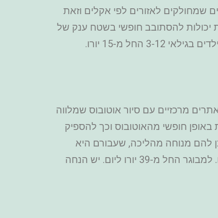
ירים שמחולקים לאזורים לפי אקלים וזאת
ת יכולות להסתובב חופשי בשטח ענק של
תרים מרכזיים עם סיור אוטובוס שמלווה
אופן חופשי מהאוטובוס וכך להספיק
תן להם מנוחה מהליכה, שעבורם היא
מעייפת. מחיר נסיעה לילדים בגילאי 4-15 הוא החל מ-21 יורו ליום הראשון, ימים שני ושלישי חינם. למבוגר החל מ-39 יורו ליום. יש הנחה