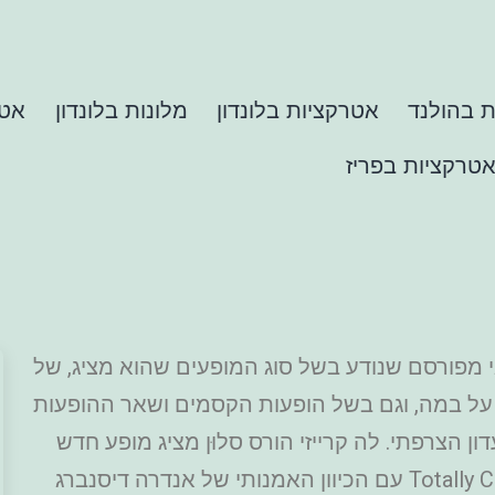
 בהולנד
אטרקציות בלונדון
מלונות בלונדון
אטר
טרקציות בפריז
זאי מפורסם שנודע בשל סוג המופעים שהוא מציג, של
 על במה, וגם בשל הופעות הקסמים ושאר ההופעות
ון הצרפתי. לה קרייזי הורס סלוּן מציג מופע חדש
לגמרי בקברט בשם "מטורף לגמרי" Totally Crazy עם הכיוון האמנותי של אנדרה דיסנברג