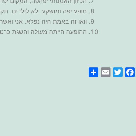
הכיוון האמנותי יפהפה, המקום יפה
מופע יפה ומושקע. לא לילדים. תק
וואו זה באמת היה נפלא. אני ואשתי חגגנו את יום הו
ההופעה הייתה מעולה והשגת כרטיסים באמצעות אפליקציית ts
Share
Email
Facebook
Twitter