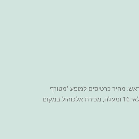
מראש. מחיר כרטיסים למופע "מטורף
לגמרי" החל מ-99 יורו. ניתן לקנות כרטיס כולל מאחורי הקלעים בתוספת מחיר. המופע מיועד לגילאי 16 ומעלה, מכירת אלכוהול במקום