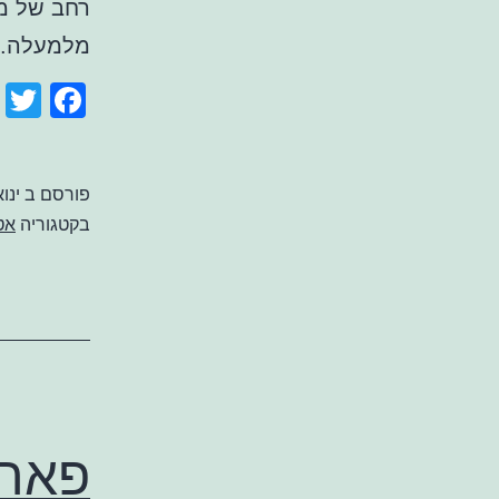
רחב של מו
מלמעלה. 
ook
r
פורסם ב
ינואר 7
בקטגוריה
אט
פארק