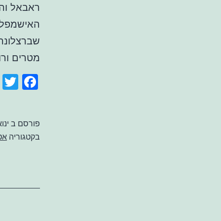
האישמפלה
מטרים ורוחב
ook
r
פורסם ב
ינואר 7
בקטגוריה
אט