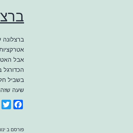
ברצל
ברצלונה ע
אטרקציות 
אבל האטרק
הכדורגל ב
בשביל חלק
שעה שזה
ook
r
פורסם ב
ינואר 7