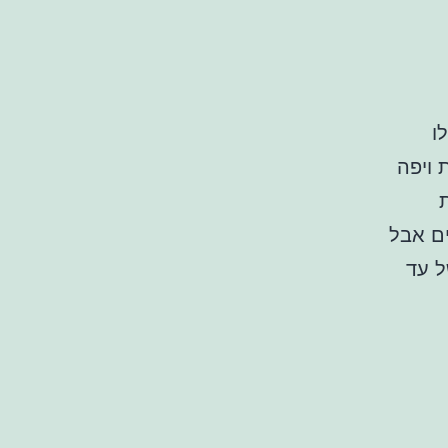
ו
 ויפה
ים אבל
ל עד