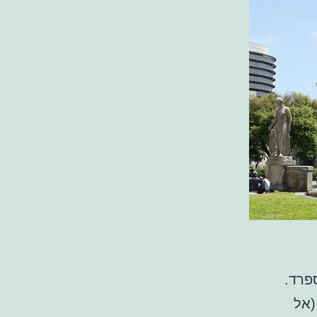
פרד.
(אל