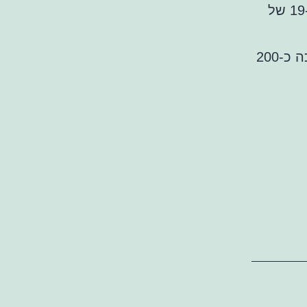
ראבאל והרובע הגותי בסיוטט וליה) נפגשת עם בנייה מהמאה ה-19 של
שברצלונה היא בירת המחוז שלו. הכיכר בנויה בצורת מלבן, אורכה כ-200