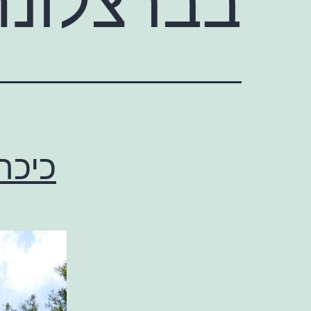
בברצלונה
כיכר