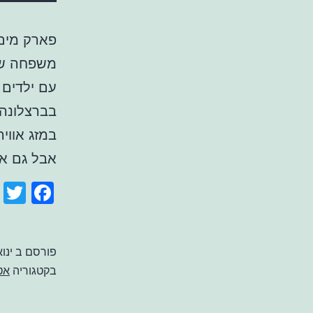
משפחה שמג
עם ילדים 
בברצלונה 
במזג אווי
אבל גם א
ook
r
פורסם ב
ינואר 7
בקטגוריה
אט