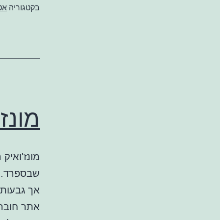
בקטגוריה
אט
מונז
מונז'ואיק
שבספרד. ה
אך גבעות 
אתר חובה 