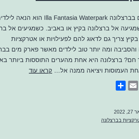
פארק מים בברצלונה Illa Fantasia Waterpark הוא
יעה אל ברצלונה בקיץ או באביב. כשמגיעים אל בר
בקיץ צריך גם לדאוג להם לפעילויות או אטרקציות
והסביבה ומה יותר טוב לילדים מאשר פארק מים בבר
ר חם? ברצלונה היא אחת מהערים התוססות ביותר באי
פארק
חת העמוסות ויציאה ממנה אל…
קראו עוד
מים
Share
Email
Faceb
Twitte
בברצלונה
2, 2022
רקציות בברצלונה