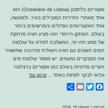
אקווריום בליסבון (Oceanário de Lisboa) הוא
אחד מאתרי התיירות המובילים בעיר, ולמעשה,
אחד האקווריומים הגדולים והמרשימים ביותר
בעולם. המתקן הייחודי הזה מציע חוויה מרתקת
של מסע תת-ימי, המשלבת למידה על עולמות
המים השונים עם חוויה ויזואלית מרהיבה שתשאיר
את המבקרים נפעמים. יש מספר עולמות מים
הערים מרכזיות בעולם כמו אקווריום ברצלונה
אקווריום
וכדאי לבקר לפחות באחד…
קראו עוד
בליסבון
Share
Email
Facebook
Twitter
פורסם ב
אוגוסט 28, 2024