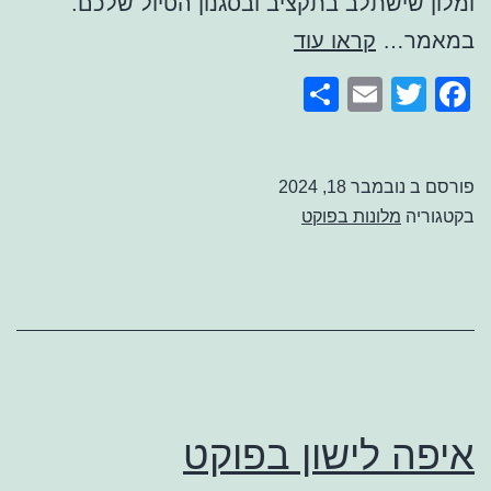
ומלון שישתלב בתקציב ובסגנון הטיול שלכם.
מלונות
במאמר…
קראו עוד
זולים
Share
Email
Facebook
Twitter
בפוקט
פורסם ב
נובמבר 18, 2024
בקטגוריה
מלונות בפוקט
איפה לישון בפוקט