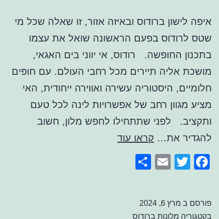
איפה לישון ברודוס ובאיזה אזור, זו שאלה שכל מי
שטס לרודוס בפעם הראשונה שואל את עצמו
בתכנון החופשה. רודוס, אי יווני בים האגאי,
מושכת אליה תיירים מכל רחבי העולם. עם חופים
חלומיים, היסטוריה עשירה ואווירה ייחודית, האי
מציע מגוון רחב של אפשרויות לינה לכל טעם
ותקציב. לפני שתתחילו לחפש מלון, חשוב
איפה
להגדיר את…
קראו עוד
לישון
Share
Email
Facebook
Twitter
ברודוס
פורסם ב
מרץ 6, 2024
בקטגוריה
מלונות ברודוס