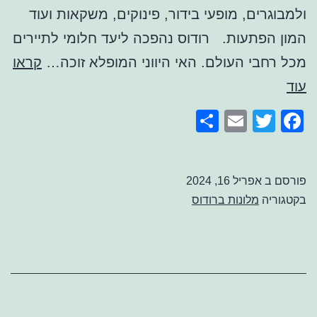
ולמבוגרים, מופעי בידור, פינוקים, משקאות ועוד
המון הפתעות. רודוס נהפכה ליעד חלומי לתיירים
מכל רחבי העולם. האי היווני המופלא זוכה…
קראו
מלונות
עוד
ברודוס
Share
Email
Facebook
Twitter
הכל
כלול
פורסם ב
אפריל 16, 2024
בקטגוריה
מלונות ברודוס