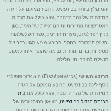
הרובע החמישי
(Belváros) הוא אזור הלינה המרכזי
והמומלץ ביותר בבודפשט. הרובע ממוקם על הגדה
המזרחית של נהר הדנובה, והוא כולל את מרבית
האטרקציות התיירותיות המרכזיות של העיר, כגון
בניין הפרלמנט, מצודת הדייגים, גשר השלשלאות
והשוק המקורה. בנוסף, הרובע מציע מגוון רחב של
מסעדות, ברים ומועדונים, מה שהופך אותו למקום
מושלם לחובבי חיי הלילה.
הרובע השישי
(Erszébetváros) הוא אזור פופולרי
נוסף לינה בבודפשט. הרובע ממוקם על הגדה
המזרחית של נהר הדנובה, והוא כולל את
בית
הכנסת הגדול בבודפשט
, מוזיאון ההיסטוריה של
בודפשט ואת בית האופרה של בודפשט. בנוסף,