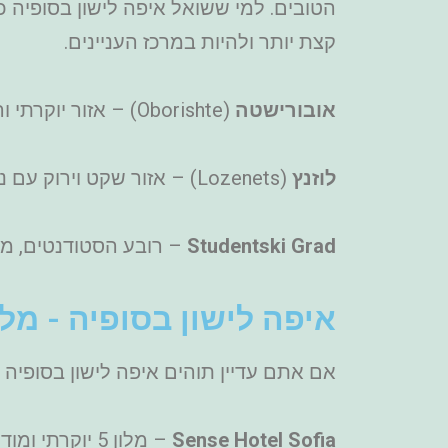
הטובים. למי ששואל איפה לישון בסופיה כ
קצת יותר ולהיות במרכז העניינים.
אובורישטה
(Oborishte) – אזור יוקרתי ורגוע עם הרבה ירוק, מוזיאונים ובתי קפה. מתאים למשפחות וזוגות.
לוזנץ
(Lozenets) – אזור שקט וירוק עם נגישות נוחה למרכז. אידיאלי למי שמחפש שקט.
Studentski Grad
– רובע הסטודנטים, מל
איפה לישון בסופיה - מל
אם אתם עדיין תוהים איפה לישון בסופיה 
Sense Hotel Sofia
– מלון 5 יוק