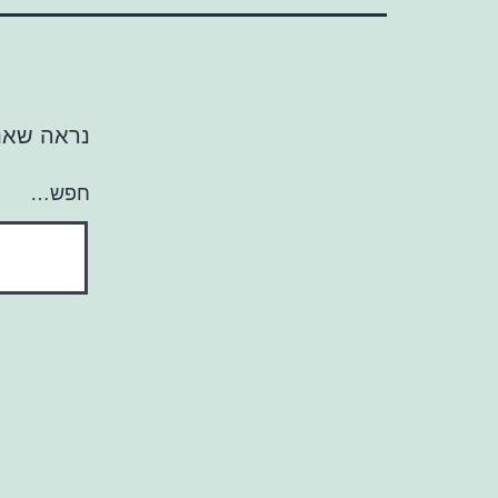
נראה שאנח
חפש…