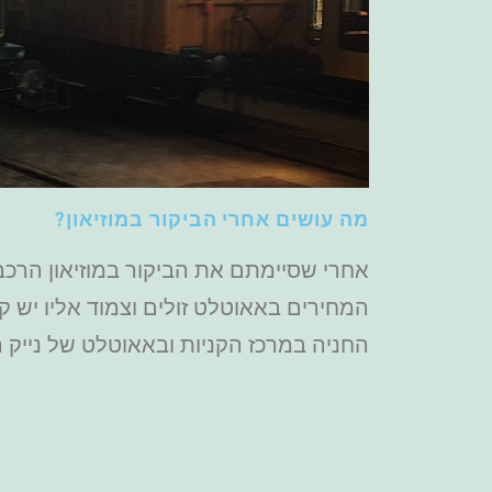
מה עושים אחרי הביקור במוזיאון?
המחירים באאוטלט זולים וצמוד אליו יש ק
החניה במרכז הקניות ובאאוטלט של נייק ה