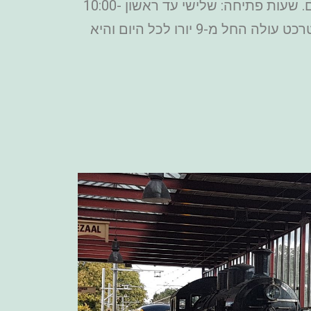
הלועזיים כאשר ההולנדים בחופש. מחיר כרטיס משתנה בהתאם לעונה, ילדים מתחת לגיל 4 חינם. שעות פתיחה: שלישי עד ראשון 10:00-
17:00, ביום שני סגור. משך זמן הבילוי במוזיאון הוא בערך 4 שעות. חניה בחניון מוזיאון הרכבות אוטרכט עולה החל מ-9 יורו לכל היום והיא