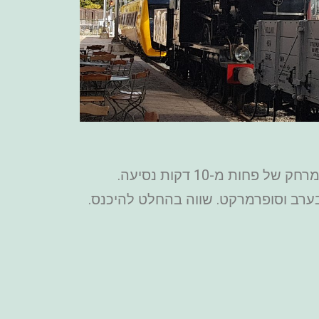
אחרי שסיימתם את הביקור במוזיאון הרכבות תוכלו לקפוץ לאאוטלט של נייק שנמצא באוטרכט במרחק של פחות מ-10 דקות נסיעה.
 בערב וסופרמרקט. שווה בהחלט להיכנס.