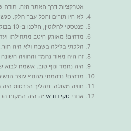
אטרקציות דרך האתר הזה. תודה ש
לא היו תורים והכל עבר חלק. פגשנ
פנטסטי לחלוטין, הלכנו ב-10 בבוקר והיינו מרוצים, אם אתם כמונו ולא אוהבים קהל, להגיע מוקדם.
מדהים! מאורגן היטב מתחילתו ועד
הלכתי בלילה בשבת ולא היה תור. אין קהל. הגעתי 
זה היה מאוד נחמד והחוויה השונה 
היה נחמד ונוף טוב. אשמח לבוא ש
מדהים! נדהמתי מהנוף עוצר הנשימ
חוויה מעולה. תהליך הכרטוס היה
אחרי
סקי דובאי
זה היה המקום הכי 