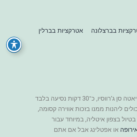
קציות בברצלונה
אטרקציות בברלין
פארק לאולנדיה הוא אחד מפארקי השעשועים המפורסמים ביותר באיטליה, וממוקם בעיירה קפריאטה סן ג’רווסיו, כ־30 דקות נסיעה בלבד
ים ליהנות ממנו בזכות אווירה קסומה,
טיול בצפון איטליה, במיוחד עבור
ירופה
או אפטלינג אבל אם אתם