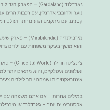
גארדלנד (Gardaland) – הפארק הגדול ביותר באיטליה ואחד הגדולים באירופה, הנמצא ליד אגם גארדה.
נוער ולחובבי אדרנלין, עם רכבות הרים ענ
קטנים, עם מתקנים רגועים יותר ועולם דמוי
מירבילנדיה (andia
והוא מושך בעיקר משפחות עם ילדים גדולים
צ'ינצ'יטה 
ואולפנים איטלקיים, והוא מתאים יותר למש
אינטראקטיבית ושמחה יותר לילדים צעירי
אקסטרימיים יותר – גארדלנד או מירבילנדי