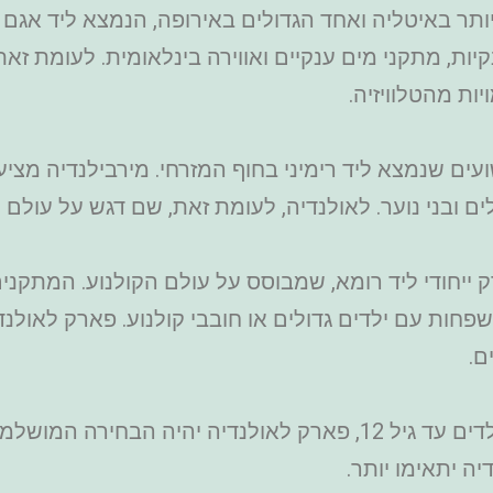
קיות, מתקני מים ענקיים ואווירה בינלאומית. לעומת זא
ות מהטלוויזיה.
Mirabil) – פארק שעשועים שנמצא ליד רימיני בחוף המזרחי. מירביל
 ובני נוער. לאולנדיה, לעומת זאת, שם דגש על עולם הפ
וורלד (Cinecittà World) – פארק ייחודי ליד רומא, שמבוסס על עולם הק
פחות עם ילדים גדולים או חובבי קולנוע. פארק לאולנדי
ם.
במילים אחרות – אם אתם משפחה עם ילדים עד גיל 12, פארק לאול
ה יתאימו יותר.