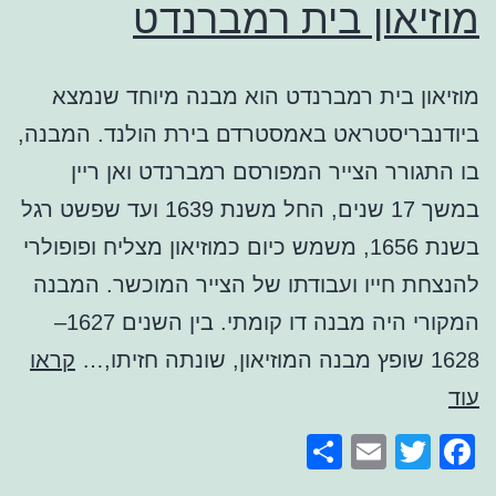
מוזיאון בית רמברנדט
מוזיאון בית רמברנדט הוא מבנה מיוחד שנמצא
ביודנבריסטראט באמסטרדם בירת הולנד. המבנה,
בו התגורר הצייר המפורסם רמברנדט ואן ריין
במשך 17 שנים, החל משנת 1639 ועד שפשט רגל
בשנת 1656, משמש כיום כמוזיאון מצליח ופופולרי
להנצחת חייו ועבודתו של הצייר המוכשר. המבנה
המקורי היה מבנה דו קומתי. בין השנים 1627–
1628 שופץ מבנה המוזיאון, שונתה חזיתו,…
קראו
מוזיאון
עוד
בית
Share
Email
Facebook
Twitter
רמברנדט