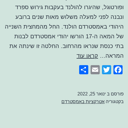
ופורטוגל, שהיגרו להולנד בעקבות גירוש ספרד
ונבנה לפני למעלה משלוש מאות שנים ברובע
היהודי באמסטרדם הולנד. החל מהמחצית השנייה
של המאה ה-17 הורשו יהודי אמסטרדם לבנות
בתי כנסת שנראו מהרחוב. החלטה זו שינתה את
בית
המראה…
קראו עוד
הכנסת
Share
Email
Facebook
Twitter
הפורטוגזי
באמסטרדם
פורסם ב
ינואר 25, 2022
בקטגוריה
אטרקציות באמסטרדם