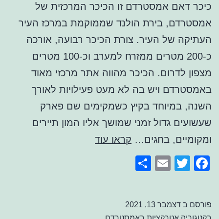
כיכר דאם אמסטרדם זו הכיכר המרכזית של
אמסטרדם, בירת הולנד שממוקמת במרכז העיר
העתיקה של העיר. צורת הכיכר רבועה, אורכה
כ-200 מטרים ממזרח למערב וכ-100 מטרים
מצפון לדרום. הכיכר מהווה אתר מרכזי מאוד
באמסטרדם ויש בה לא מעט פעילויות לאורך
השנה, במיוחד בקיץ כשמקימים שם פארק
שעשועים גדול זמני שמושך אליו המון תיירים
כיכר
ומקומיים, בחגים…
קראו עוד
דאם
Share
Email
Facebook
Twitter
אמסטרדם
פורסם ב
דצמבר 13, 2021
בקטגוריה
אטרקציות באמסטרדם