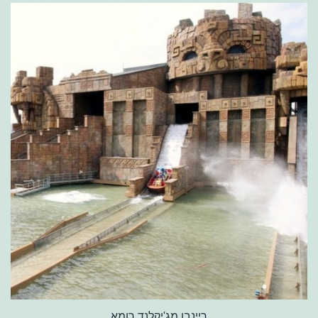
ריינבו מג'יקלנד רומא