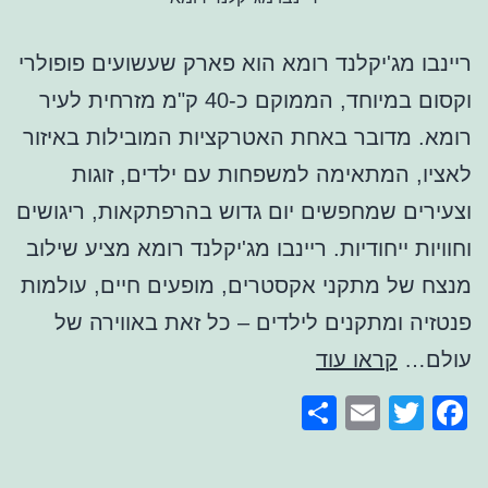
ריינבו מג'יקלנד רומא הוא פארק שעשועים פופולרי
וקסום במיוחד, הממוקם כ-40 ק"מ מזרחית לעיר
רומא. מדובר באחת האטרקציות המובילות באיזור
לאציו, המתאימה למשפחות עם ילדים, זוגות
וצעירים שמחפשים יום גדוש בהרפתקאות, ריגושים
וחוויות ייחודיות. ריינבו מג'יקלנד רומא מציע שילוב
מנצח של מתקני אקסטרים, מופעים חיים, עולמות
פנטזיה ומתקנים לילדים – כל זאת באווירה של
ריינבו
עולם…
קראו עוד
מג'יקלנד
Share
Email
Facebook
Twitter
רומא
–