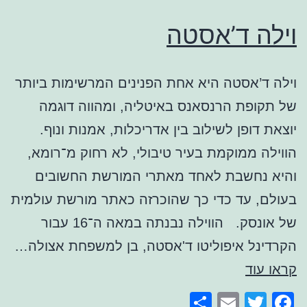
וילה ד’אסטה
וילה ד’אסטה היא אחת הפנינים המרשימות ביותר
של תקופת הרנסאנס באיטליה, ומהווה דוגמה
יוצאת דופן לשילוב בין אדריכלות, אמנות ונוף.
הווילה ממוקמת בעיר טיבולי, לא רחוק מ־רומא,
והיא נחשבת לאחד מאתרי המורשת החשובים
בעולם, עד כדי כך שהוכרזה כאתר מורשת עולמית
של אונסק. הווילה נבנתה במאה ה־16 עבור
הקרדינל איפוליטו ד'אסטה, בן למשפחת אצולה…
וילה
קראו עוד
ד’אסטה
Share
Email
Facebook
Twitter