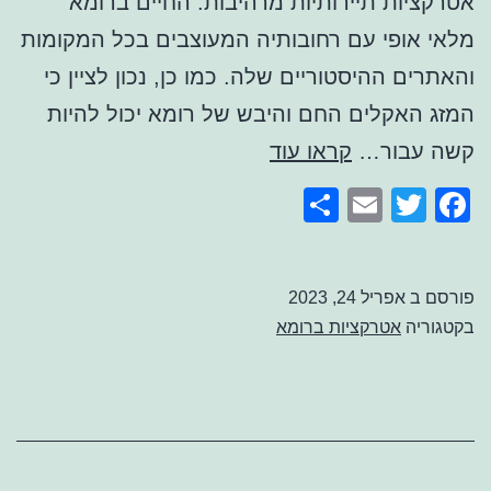
אטרקציות תיירותיות מרהיבות. החיים ברומא
מלאי אופי עם רחובותיה המעוצבים בכל המקומות
והאתרים ההיסטוריים שלה. כמו כן, נכון לציין כי
המזג האקלים החם והיבש של רומא יכול להיות
אוטובוס
קשה עבור…
קראו עוד
תיירים
Share
Email
Facebook
Twitter
ברומא
פורסם ב
אפריל 24, 2023
בקטגוריה
אטרקציות ברומא