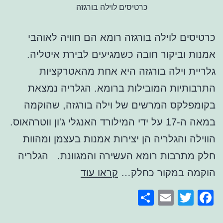
כרטיסים לוילה בורגזה
כרטיסים לוילה בורגזה רומא הם חוויה לאוהבי
אמנות וביקור חובה כשמגיעים לבירת איטליה.
גלריית וילה בורגזה היא אחת מהאטרקציות
התרבותיות המובילות ברומא. הגלריה נמצאת
בקומפלקס המרשים של וילה בורגזה, שהוקמה
במאה ה-17 על ידי המילורד האנגלי ג'ון ווטרהאוס.
הווילה והגלריה הן יצירות אמנות בעצמן ומהוות
חלק מתרבות רומא העשירה והמגוונת. הגלריה
כרטיסים
הוקמה במקור כחלק…
קראו עוד
לוילה
Share
Email
Facebook
Twitter
בורגזה