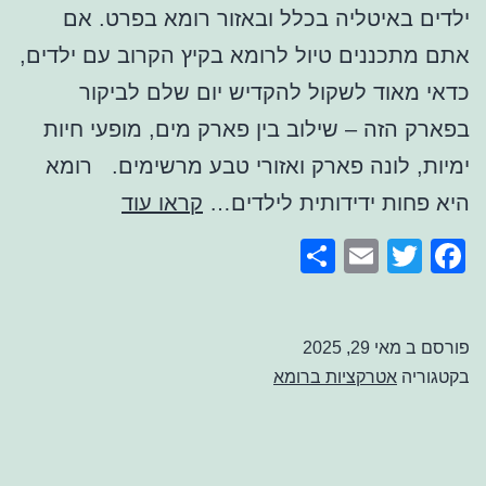
ילדים באיטליה בכלל ובאזור רומא בפרט. אם
אתם מתכננים טיול לרומא בקיץ הקרוב עם ילדים,
כדאי מאוד לשקול להקדיש יום שלם לביקור
בפארק הזה – שילוב בין פארק מים, מופעי חיות
ימיות, לונה פארק ואזורי טבע מרשימים. רומא
פארק
היא פחות ידידותית לילדים…
קראו עוד
זומארין
Share
Email
Facebook
Twitter
רומא
פורסם ב
מאי 29, 2025
בקטגוריה
אטרקציות ברומא