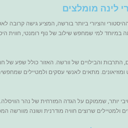
רי לינה מומלצים
St) – האזור ההיסטורי והציורי ביותר בורשה, המציע גישה קרו
במיוחד למי שמחפש שילוב של נוף רומנטי, חווית היס
 לב העסקים, התרבות והבילויים של וורשה. האזור כולל שפע של
ט ומוזיאונים. מתאים לאנשי עסקים ולמטיילים שמחפשים
אלטרנטיבי יותר, שממוקם על הגדה המזרחית של נהר הוויסל
רים ולמטיילים שרוצים חוויה מודרנית ושונה מוורשה המס